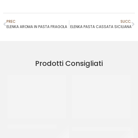
PREC
SUCC.
ELENKA AROMA IN PASTA FRAGOLA
ELENKA PASTA CASSATA SICILIANA
Prodotti Consigliati
JOYPASTE BISCOCREMA
PREGEL PANNACREMA
VANIGLIA
CT 6 x 1.2 KG