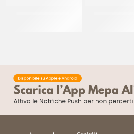
PREGEL PANNACREMA RUM
PREGEL PANNACRE
CT 6 x 1.1 KG
CT 6 x 1.1 KG
Disponibile su Apple e Android
Scarica l’App Mepa A
Attiva le Notifiche Push
per non perdert
Contatti