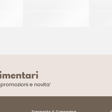
MA NOCE
PREGEL PANNACREMA CIOCCOLATO
PREGEL 
CT 6 x 1.1 KG
limentari
i
promozioni e novita’
Trasporto & Consegna