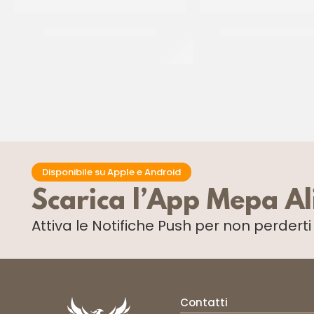
JOYPASTE BISCOCREMA
JOYGELATO YOGUR
CT 6 x 1.2 KG
CT 6 x 1 KG
Disponibile su Apple e Android
Scarica l’App Mepa A
Attiva le Notifiche Push
per non perdert
Contatti