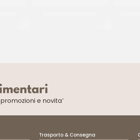
T GRECO
PREGEL PANNACREMA RUM
PREGEL 
CT 6 x 1.1 KG
limentari
i
promozioni e novita’
Trasporto & Consegna