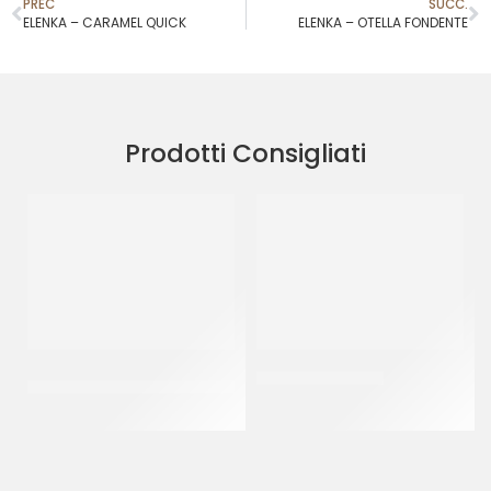
PREC
SUCC.
ELENKA – CARAMEL QUICK
ELENKA – OTELLA FONDENTE
Prodotti Consigliati
PREGEL PASTA CLASSICA
PREGEL PANNASU’
CREMA PECAN
CT 8 x 1.5 KG
CT 2 x 2.5 KG