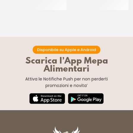
CREMA PECAN
CT 6 x 1 KG
CT 2 x 2.5 KG
Disponibile su Apple e Android
Scarica l’App Mepa
Alimentari
Attiva le Notifiche Push
per non perderti
promozioni e novita’