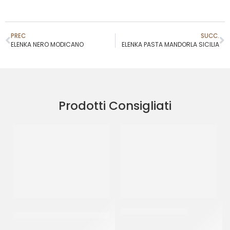
PREC
SUCC.
ELENKA NERO MODICANO
ELENKA PASTA MANDORLA SICILIA
Prodotti Consigliati
PREGEL PASTA CLASSICA
JOYPASTE FROLLINO
CREMA PECAN
CT 6 x 1.2 KG