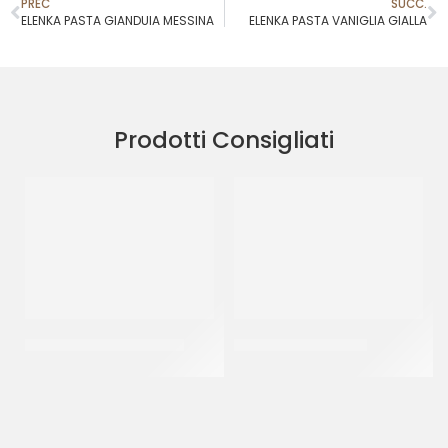
PREC
SUCC.
ELENKA PASTA GIANDUIA MESSINA
ELENKA PASTA VANIGLIA GIALLA
Prodotti Consigliati
JOYPASTE BISCOCREMA
JOYPASTE FROLLINO
CT 6 x 1.2 KG
CT 6 x 1.2 KG