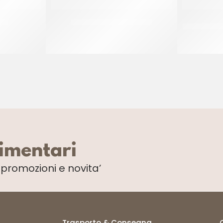
LIA
SALE GROSSO GENERICO
RUFFINI
CT 12 x 1 KG
limentari
i
promozioni e novita’
Trasporto & Consegna