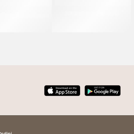
 BACCHE DI VANIGLIA
PRISCO PISTO AROMATICO
MADAGASCAR
CF 1 KG
CF 100 GR
Ordini