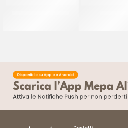
RUFFINI STECCHE DI CANNELLA
SALE FINO SICI
CF 1 KG
CF 10 KG
Disponibile su Apple e Android
Scarica l’App Mepa A
Attiva le Notifiche Push
per non perdert
Contatti