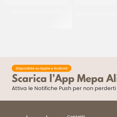
CRISPO CUBETTI ARANCIO 3X3
AMBROSIO CILIEGIE CO
GAMBO VERD
CT 5 KG
CF 750 GR
Disponibile su Apple e Android
Scarica l’App Mepa A
Attiva le Notifiche Push
per non perdert
Contatti