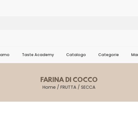
Siamo
Taste Academy
Catalogo
Categorie
Mar
FARINA DI COCCO
Home
/
FRUTTA
/
SECCA