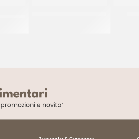
CKTAIL CON
AMBROSIO ARANCE INTERE COD. 573
TUTT
E
CF 900 GR
limentari
i
promozioni e novita’
Trasporto & Consegna