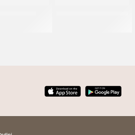
AFRUTTA LAMPONE
CUBETTI SCORZE D’ARANCIO 9X9 T.E
CF 2.5 KG
CT 5 KG
Ordini