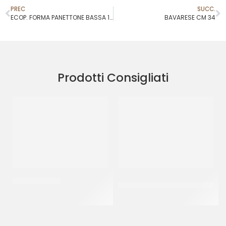
PREC
SUCC.
ECOP. FORMA PANETTONE BASSA 1 KG ONDA INTERNA
BAVARESE CM 34
Prodotti Consigliati
BAVARESE Ø28
GELATIERA GRIGIA PESANTE
4750 CC
CT 5 KG
CT 150 PZ