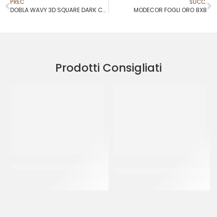
PREC
SUCC.
DOBLA WAVY 3D SQUARE DARK COD.77905
MODECOR FOGLI ORO 8X8
Prodotti Consigliati
SPRINKLES BIANCO&ORO 33
SPRINKLES
BIANCO&ARGENTO 36
CF 500 GR
CF 500 GR