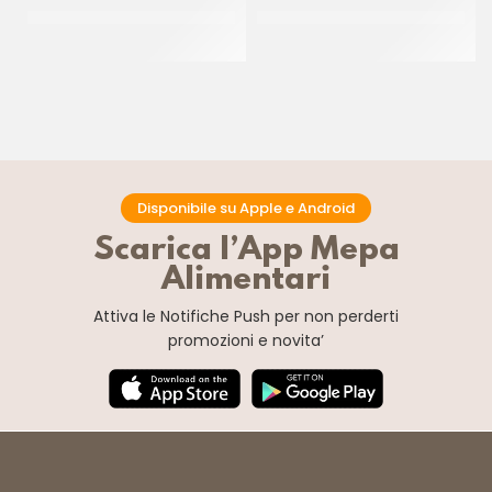
PAC GEL CORNETTO CIOK
DONUT PINK ”THE SIMPSON”
ZUCCHERATO P/F
55GR
CT 40 PZ
CT 48 x 55 GR
Disponibile su Apple e Android
Scarica l’App Mepa
Alimentari
Attiva le Notifiche Push
per non perderti
promozioni e novita’