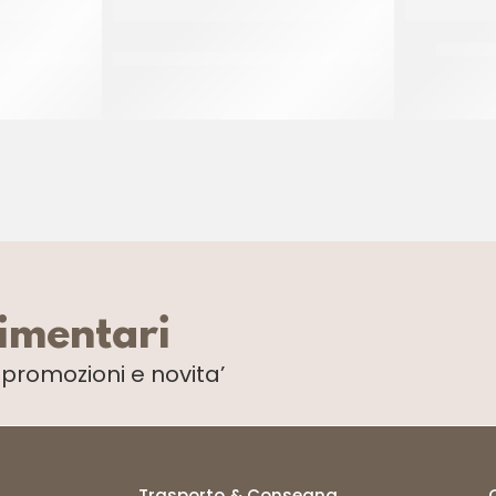
A RICCIA
PAC GEL BRIOCHE VUOTA DA
IDCAM 
GR
LIEVITARE 100 GR
CT 80 x 100 GR
limentari
i
promozioni e novita’
Trasporto & Consegna