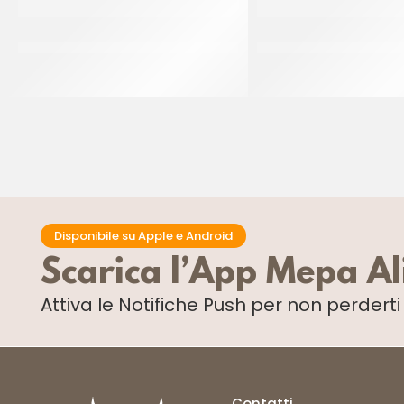
PAC GEL CHIOCCIOLA PANNALATTE
IDCAM SFOGLIATELL
100 GR
GRANDE 110 
CT 50 x 100 GR
CT 75 x 110 GR
Disponibile su Apple e Android
Scarica l’App Mepa A
Attiva le Notifiche Push
per non perdert
Contatti