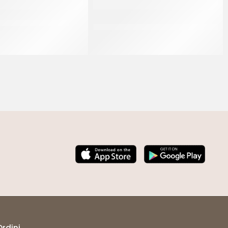
TAPPO GRANDE 55 GR
M.FROZEN CORNETTO MULTICEREALI
VUOTO P/F 70 GR
CT 150 x 55 GR
CT 70 X 70 GR
Ordini