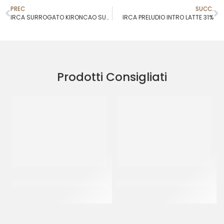
PREC
SUCC.
IRCA SURROGATO KIRONCAO SUPERIOR
IRCA PRELUDIO INTRO LATTE 31%
Prodotti Consigliati
CENTRAMERICA
CENTRAMERICA
SURROGATO LIMONE
SURROGATO BLU
CT 10 x 1 KG
CT 10 x 1 KG