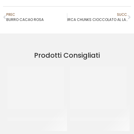
PREC
SUCC.
BURRO CACAO ROSA
IRCA CHUNKS CIOCCOLATO AL LATTE
Prodotti Consigliati
IRCA PRELUDIO INTRO
CENTRAMERICA
FONDENTE 52%
SURROGATO FRAGOLA
CT 2 x 5 KG
CT 10 x 1 KG