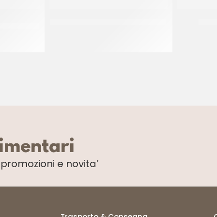
RDI 18/20
AMBROSIO ARANCE INTERE COD. 573
TUTT
02
CF 900 GR
limentari
i
promozioni e novita’
Trasporto & Consegna