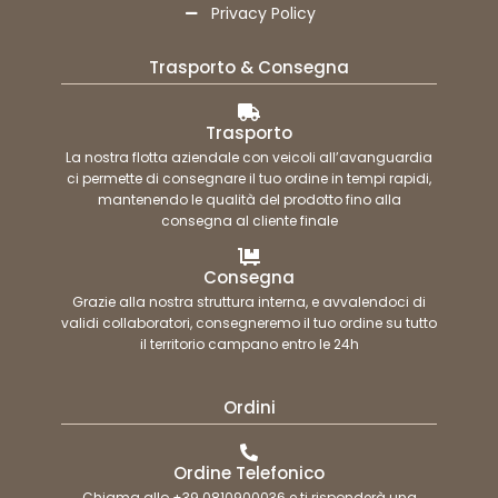
Privacy Policy
Trasporto & Consegna
Trasporto
La nostra flotta aziendale con veicoli all’avanguardia
ci permette di consegnare il tuo ordine in tempi rapidi,
mantenendo le qualità del prodotto fino alla
consegna al cliente finale
Consegna
Grazie alla nostra struttura interna, e avvalendoci di
validi collaboratori, consegneremo il tuo ordine su tutto
il territorio campano entro le 24h
Ordini
Ordine Telefonico
Chiama allo +39 0810900036 e ti risponderà una