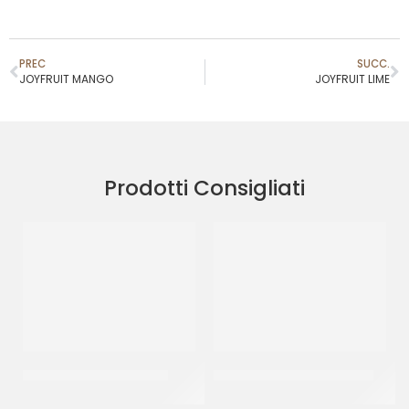
PREC
SUCC.
JOYFRUIT MANGO
JOYFRUIT LIME
Prodotti Consigliati
JOYPASTE BISCOCREMA
PREGEL PANNACREMA RUM
CT 6 x 1.2 KG
CT 6 x 1.1 KG