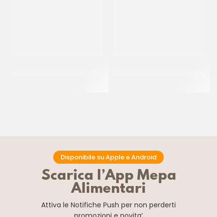
PAC GEL CORNETTO CIOK
DONUT PINK ”THE SIMPSON”
ZUCCHERATO P/F
55GR
CT 40 PZ
CT 48 x 55 GR
Disponibile su Apple e Android
Scarica l’App Mepa
Alimentari
Attiva le Notifiche Push
per non perderti
promozioni e novita’