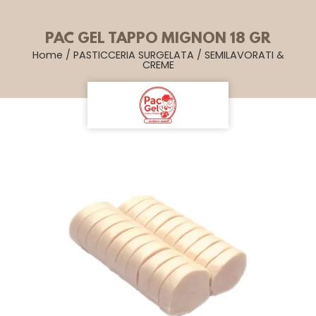
PAC GEL TAPPO MIGNON 18 GR
Home
/
PASTICCERIA SURGELATA
/
SEMILAVORATI &
CREME