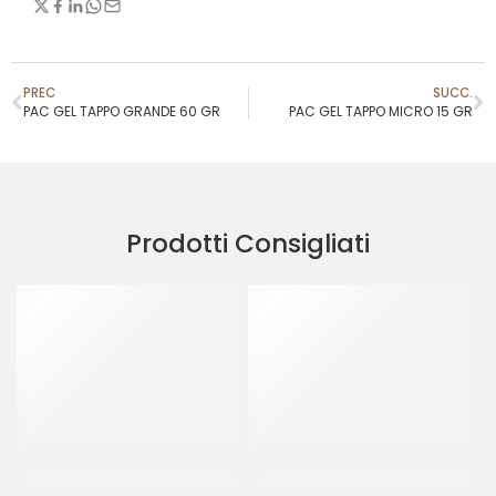
PREC
SUCC.
PAC GEL TAPPO GRANDE 60 GR
PAC GEL TAPPO MICRO 15 GR
Prodotti Consigliati
DONUT GLASSATO ”MILKA”
DONUT PINK ”THE SIMPSON”
55GR
55GR