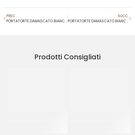
PREC
SUCC.
PORTATORTE DAMASCATO BIANCO 19X19 H7
PORTATORTE DAMASCATO BIANCO 25X25 H7
Prodotti Consigliati
CARTOPLAST CARTA
PALETTINA GELATO IN
STELLINA
PLASTICA
CF 8 KG
CF 1 KG