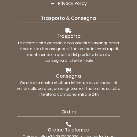
Privacy Policy
Trasporto & Consegna
Trasporto
La nostra flotta aziendale con veicoli all’avanguardia
ci permette di consegnare il tuo ordine in tempi rapidi,
mantenendo le qualità del prodotto fino alla
consegna al cliente finale
Consegna
Grazie alla nostra struttura interna, e avvalendoci di
validi collaboratori, consegneremo il tuo ordine su tutto
il territorio campano entro le 24h
Ordini
Ordine Telefonico
Chiama allo +39 0810900036 e ti risponderà una