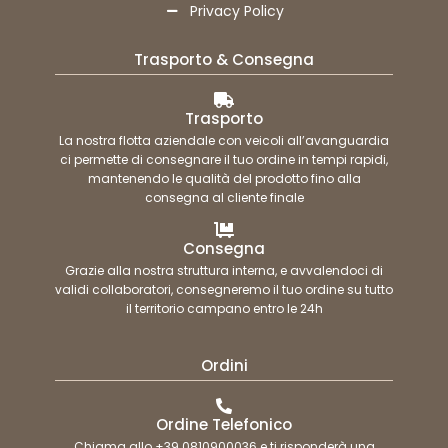
Privacy Policy
Trasporto & Consegna
Trasporto
La nostra flotta aziendale con veicoli all’avanguardia
ci permette di consegnare il tuo ordine in tempi rapidi,
mantenendo le qualità del prodotto fino alla
consegna al cliente finale
Consegna
Grazie alla nostra struttura interna, e avvalendoci di
validi collaboratori, consegneremo il tuo ordine su tutto
il territorio campano entro le 24h
Ordini
Ordine Telefonico
Chiama allo +39 0810900036 e ti risponderà una