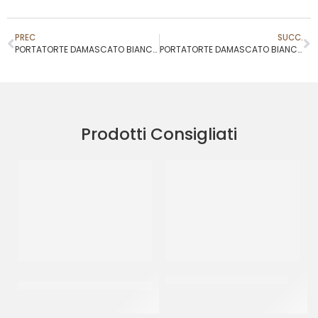
PREC
SUCC.
PORTATORTE DAMASCATO BIANCO 27X27 H7
PORTATORTE DAMASCATO BIANCO 31X31 H7
Prodotti Consigliati
DISCO PESANTE NERO/PERLA
BICCHIERE KRISTAL 100CC
Ø32
CF 50 PZ
CF 10 PZ