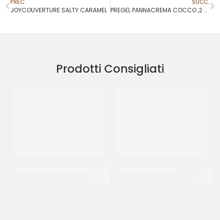
PREC
SUCC.
JOYCOUVERTURE SALTY CARAMEL
PREGEL PANNACREMA COCCO ,2 KG
Prodotti Consigliati
JOYGELATO YOGURT GRECO
JOYPASTE FROLLINO
CT 6 x 1 KG
CT 6 x 1.2 KG