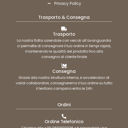
Privacy Policy
Trasporto & Consegna
Trasporto
La nostra flotta aziendale con veicoli all’avanguardia
ci permette di consegnare il tuo ordine in tempi rapidi,
mantenendo le qualità del prodotto fino alla
consegna al cliente finale
Consegna
Grazie alla nostra struttura interna, e avvalendoci di
validi collaboratori, consegneremo il tuo ordine su tutto
il territorio campano entro le 24h
Ordini
Ordine Telefonico
Chiama allo +39 0810900036 e ti risponderà una