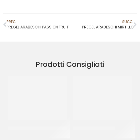
PREC
SUCC.
PREGEL ARABESCHI PASSION FRUIT
PREGEL ARABESCHI MIRTILLO
Prodotti Consigliati
JOYGELATO YOGURT GRECO
JOYPASTE FROLLINO
CT 6 x 1 KG
CT 6 x 1.2 KG