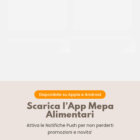
IRCA MIRAGEL SPRAY
IRCA FARCITURA DI VISCIOLE
NEUTRO
CF 6 KG
CF 12 KG
Disponibile su Apple e Android
Scarica l’App Mepa
Alimentari
Attiva le Notifiche Push
per non perderti
promozioni e novita’