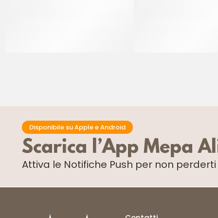
IRCA FARCITURA DI VISCIOLE
IRCA MIRAGEL SPRA
CF 6 KG
CF 12 KG
Disponibile su Apple e Android
Scarica l’App Mepa A
Attiva le Notifiche Push
per non perdert
Contatti