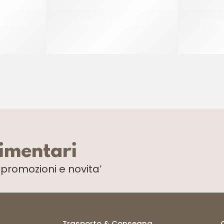
Y NEUTRO
CRESCO CRISTALINE
PRIMAT
CF 4 KG
limentari
i
promozioni e novita’
Trasporto & Consegna