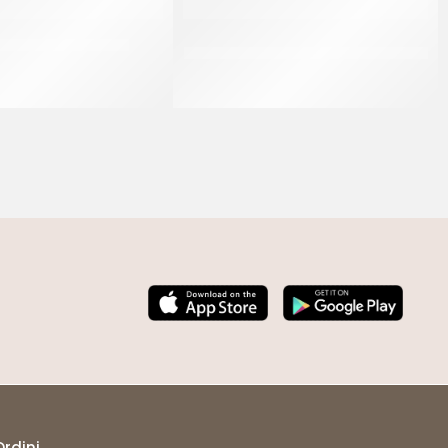
 PIPING JELL ROSSO
ITALCANDITI PASSATA ALBICOCCA
PANAMA PLUS 45%
CF 1.3 KG
CF 6 KG
Ordini