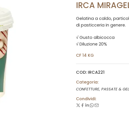
IRCA MIRAGE
Gelatina a caldo, particol
di pasticceria in genere.
√ Gusto albicocca
√ Diluzione 20%
CF 14 KG
COD: IRCA221
Categoria:
CONFETTURE, PASSATE & GEL
Condividi: