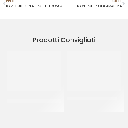
PREC
SUCC.
RAVIFRUIT PUREA FRUTTI DI BOSCO
RAVIFRUIT PUREA AMARENA
Prodotti Consigliati
AMBROSIO CEDRO A COPPE
ANANAS 10 FETTE COD. 920
COD. 549
CF 565 GR
CF 900 GR