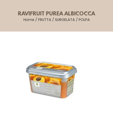
RAVIFRUIT PUREA ALBICOCCA
Home
/
FRUTTA
/
SURGELATA
/
POLPA