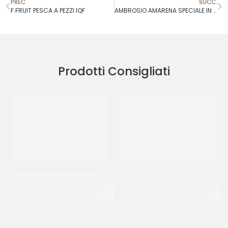
PREC
SUCC.
F.FRUIT PESCA A PEZZI IQF
AMBROSIO AMARENA SPECIALE IN LATTA
Prodotti Consigliati
RAVIFRUIT PUREA ANANAS
AMBROSIO CILIEGIE VERDI
18/20 INTERE COD. 502
CT 5 x 1 KG
CT 5 KG