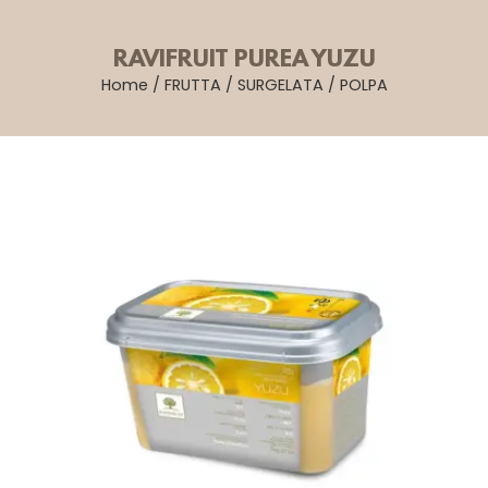
RAVIFRUIT PUREA YUZU
Home
/
FRUTTA
/
SURGELATA
/
POLPA