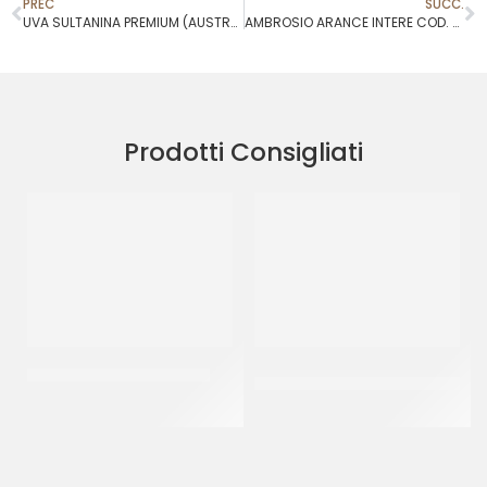
PREC
SUCC.
UVA SULTANINA PREMIUM (AUSTRALIANA)
AMBROSIO ARANCE INTERE COD. 573
Prodotti Consigliati
RAVIFRUIT PUREA ANANAS
CRISPO CUBETTI ARANCIO
3X3
CT 5 x 1 KG
CT 5 KG