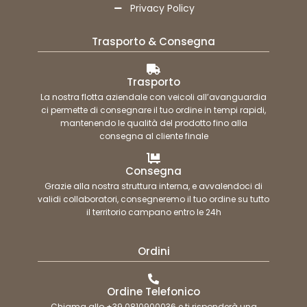
Privacy Policy
Trasporto & Consegna
Trasporto
La nostra flotta aziendale con veicoli all’avanguardia
ci permette di consegnare il tuo ordine in tempi rapidi,
mantenendo le qualità del prodotto fino alla
consegna al cliente finale
Consegna
Grazie alla nostra struttura interna, e avvalendoci di
validi collaboratori, consegneremo il tuo ordine su tutto
il territorio campano entro le 24h
Ordini
Ordine Telefonico
Chiama allo +39 0810900036 e ti risponderà una