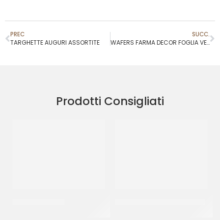
PREC
SUCC.
TARGHETTE AUGURI ASSORTITE
WAFERS FARMA DECOR FOGLIA VERDE IN CIALDA
Prodotti Consigliati
SPRINKLES NERO
SPRINKLES BIANCO&ORO 33
CF 500 GR
CF 500 GR