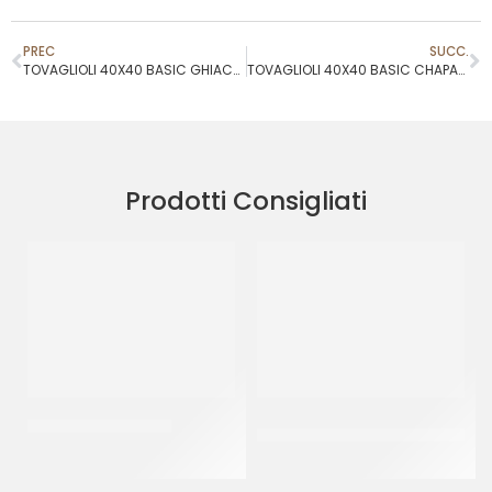
PREC
SUCC.
TOVAGLIOLI 40X40 BASIC GHIACCO
TOVAGLIOLI 40X40 BASIC CHAPAGNE
Prodotti Consigliati
PIATTI ALA ORO Ø32
CUCCHIAIO GRANITA IN
PLASTICA 14CM
CF 10 KG
CF 1 KG