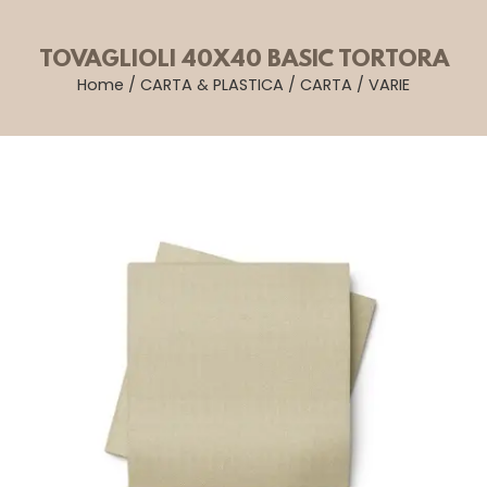
TOVAGLIOLI 40X40 BASIC TORTORA
Home
/
CARTA & PLASTICA
/
CARTA
/
VARIE