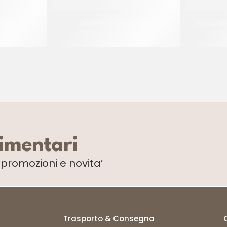
 Ø30
PIATTI ALA ORO Ø30
PALETTIN
CF 10 KG
limentari
i
promozioni e novita’
Trasporto & Consegna