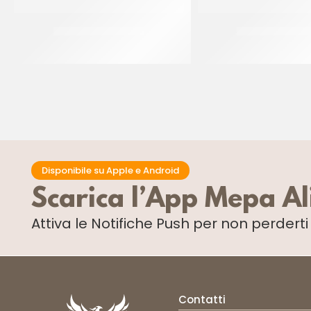
PIATTI ALA ORO Ø32
PIATTI ALA ORO
CF 10 KG
CF 10 PZ
Disponibile su Apple e Android
Scarica l’App Mepa A
Attiva le Notifiche Push
per non perdert
Contatti