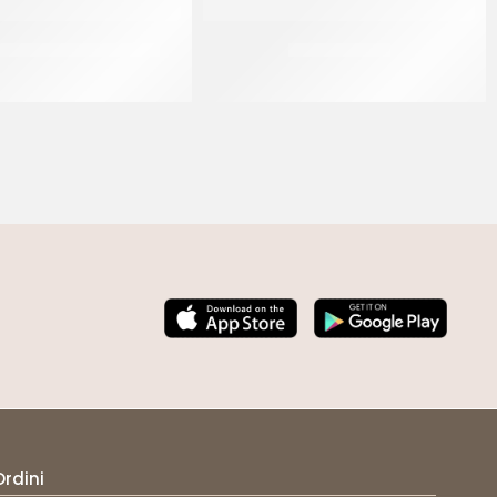
A GELATO IN PLASTICA
BAVARESE Ø18
CF 1 KG
CT 5 KG
Ordini