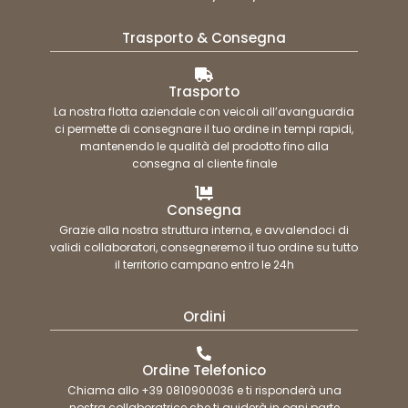
Trasporto & Consegna
Trasporto
La nostra flotta aziendale con veicoli all’avanguardia
ci permette di consegnare il tuo ordine in tempi rapidi,
mantenendo le qualità del prodotto fino alla
consegna al cliente finale
Consegna
Grazie alla nostra struttura interna, e avvalendoci di
validi collaboratori, consegneremo il tuo ordine su tutto
il territorio campano entro le 24h
Ordini
Ordine Telefonico
Chiama allo +39 0810900036 e ti risponderà una
nostra collaboratrice che ti guiderà in ogni parte