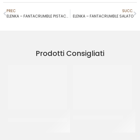
PREC
SUCC.
ELENKA – FANTACRUMBLE PISTACCHIO
ELENKA – FANTACRUMBLE SALATO
Prodotti Consigliati
PREGEL PASTA CLASSICA
JOYPASTE BISCOCREMA
CREMA PECAN
CT 6 x 1.2 KG
CT 2 x 2.5 KG