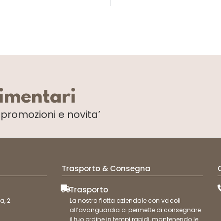
limentari
i
promozioni e novita’
Trasporto & Consegna
Trasporto
a, 2
La nostra flotta aziendale con veicoli
all’avanguardia ci permette di consegnare
il tuo ordine in tempi rapidi, mantenendo le