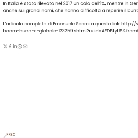
In Italia è stato rilevato nel 2017 un calo dell’1%, mentre in 
anche sui grandi nomi, che hanno difficoltà a reperire il burro
L’articolo completo di Emanuele Scarci a questo link: http:/
boom-burro-e-globale-123259.shtml?uuid=AEDBfyUB&from
PREC