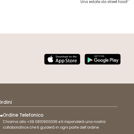
Una estate da street food!
Ordini
Ordine Telefonico
Chiama allo +39 0810900036 e ti risponderà una nostra
collaboratrice che ti guiderà in ogni parte dell’ordine