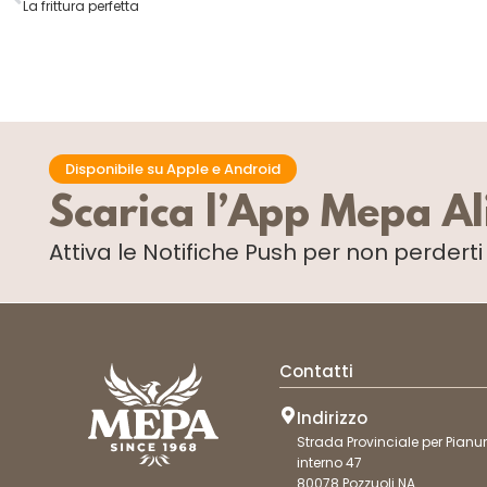
La frittura perfetta
Disponibile su Apple e Android
Scarica l’App Mepa A
Attiva le Notifiche Push
per non perdert
Contatti
Indirizzo
Strada Provinciale per Pianur
interno 47
80078 Pozzuoli NA