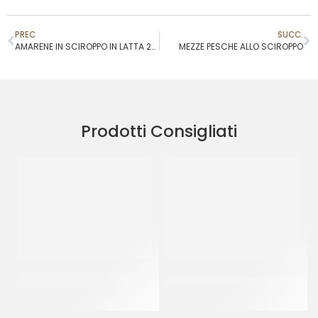
PREC
SUCC.
AMARENE IN SCIROPPO IN LATTA 20/22
MEZZE PESCHE ALLO SCIROPPO
Prodotti Consigliati
RAVIFRUIT PUREA ANANAS
CRISPO CUBETTI ARANCIO
3X3
CT 5 x 1 KG
CT 5 KG