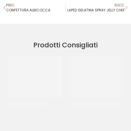
PREC
SUCC.
CONFETTURA ALBICOCCA
LAPED GELATINA SPRAY JELLY CHEF
Prodotti Consigliati
IRCA BLITZ ICE NEW
PRIMAT PIPING JELL BRUNO
CF 6 KG
CF 1.3 KG