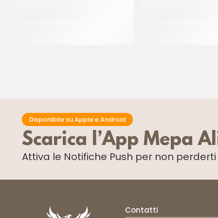
IRCA MIRAGEL SPRAY NEUTRO
PRIMAT PIPING JEL
CF 12 KG
CF 1.3 KG
Disponibile su Apple e Android
Scarica l’App Mepa A
Attiva le Notifiche Push
per non perdert
Contatti