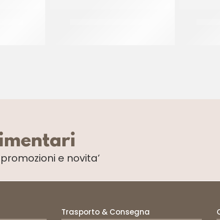
L ROSSO
IRCA COVERGEL NEUTRO
PRIMAT
CF 14 KG
limentari
i
promozioni e novita’
Trasporto & Consegna