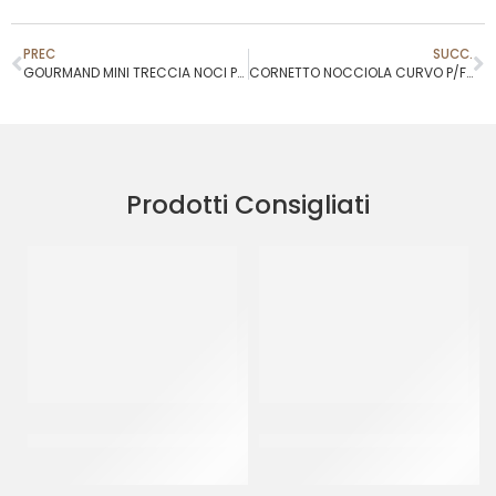
PREC
SUCC.
GOURMAND MINI TRECCIA NOCI PECAN
CORNETTO NOCCIOLA CURVO P/F COD.230149
Prodotti Consigliati
PAC GEL CORNETTO CIOK
M.FROZEN MINI TRECCINA
ZUCCHERATO P/F
NOCI PECAN P/F 42 GR
CT 40 PZ
CT 120 x 42 GR