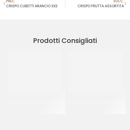
PREC
SUCC.
CRISPO CUBETTI ARANCIO 3X3
CRISPO FRUTTA ASSORTITA
Prodotti Consigliati
CRISPO CUBETTI ARANCIO
AMBROSIO ARANCE INTERE
3X3
COD. 573
CT 5 KG
CF 900 GR