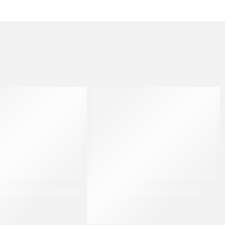
ORZE D’ARANCIO 9X9 T.E
PASTAFRUTTA ARANCIO *FL
CT 5 KG
CF 3 KG