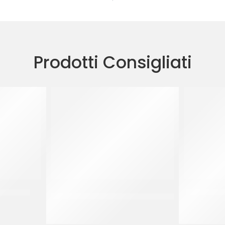
Prodotti Consigliati
NCIO 3X3
AMBROSIO CILIEGIE COCKTAIL CON
CUBETTI SC
GAMBO VERDE
CF 750 GR