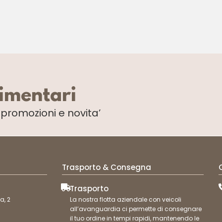
limentari
i
promozioni e novita’
Trasporto & Consegna
Trasporto
a, 2
La nostra flotta aziendale con veicoli
all’avanguardia ci permette di consegnare
il tuo ordine in tempi rapidi, mantenendo le