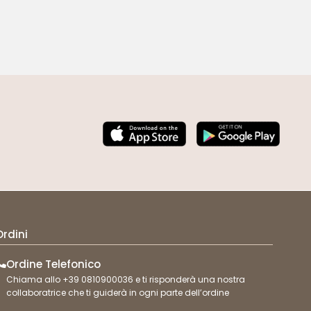
Ordini
Ordine Telefonico
Chiama allo +39 0810900036 e ti risponderà una nostra
collaboratrice che ti guiderà in ogni parte dell’ordine