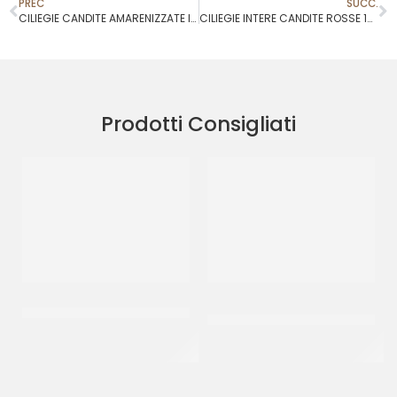
PREC
SUCC.
CILIEGIE CANDITE AMARENIZZATE INTERE 22/24
CILIEGIE INTERE CANDITE ROSSE 16/18
Prodotti Consigliati
CRISPO CUBETTI ARANCIO
AMBROSIO CILIEGIE
3X3
COCKTAIL CON GAMBO
VERDE
CT 5 KG
CF 750 GR