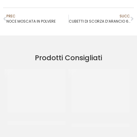
PREC
SUCC.
NOCE MOSCATA IN POLVERE
CUBETTI DI SCORZA D’ARANCIO 6X6
Prodotti Consigliati
CRISPO CUBETTI ARANCIO
AMBROSIO CILIEGIE
3X3
COCKTAIL CON GAMBO
VERDE
CT 5 KG
CF 750 GR