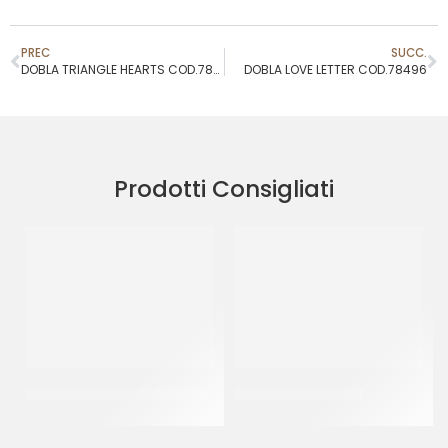
PREC
SUCC.
DOBLA TRIANGLE HEARTS COD.78077
DOBLA LOVE LETTER COD.78496
Prodotti Consigliati
SPRINKLES BIANCO&ORO 33
SPRINKLES ROSSO 11
CF 500 GR
CF 500 GR