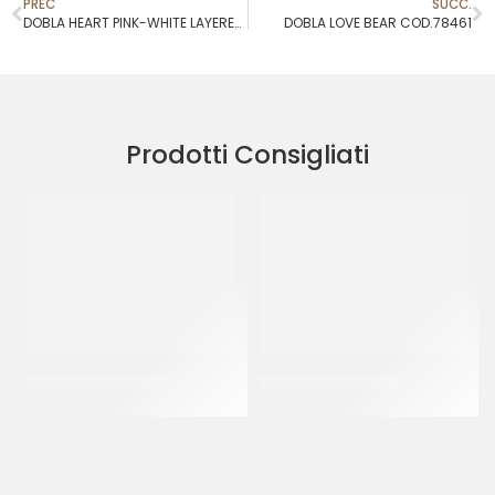
PREC
SUCC.
DOBLA HEART PINK-WHITE LAYERED COD.79212
DOBLA LOVE BEAR COD.78461
Prodotti Consigliati
SPRINKLES ROSA 07
SPRINKLES ROSSO 11
CF 500 GR
CF 500 GR