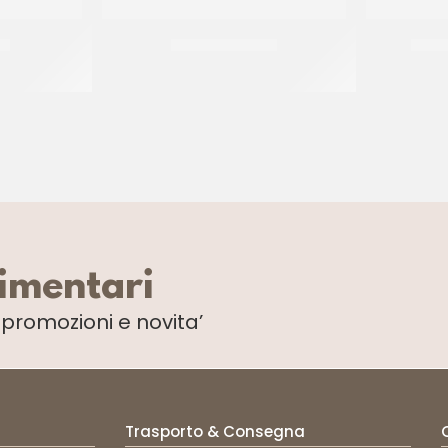
LA
SPRINKLES NERO
SPRI
CF 500 GR
limentari
i
promozioni e novita’
Trasporto & Consegna