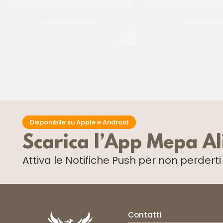
SPRINKLES ORO 32
SPRINKLES LIL
CF 500 GR
CF 500 GR
Disponibile su Apple e Android
Scarica l’App Mepa A
Attiva le Notifiche Push
per non perdert
Contatti