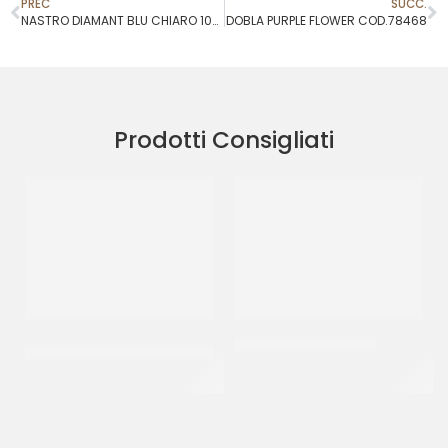
PREC
SUCC.
NASTRO DIAMANT BLU CHIARO 10MMX250M
DOBLA PURPLE FLOWER COD.78468
Prodotti Consigliati
SPRINKLES
SPRINKLES BIANCO 23
BIANCO&ARGENTO 36
CF 500 GR
CF 500 GR