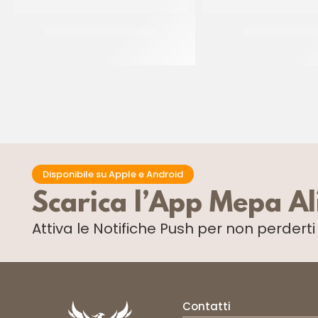
SPRINKLES ARLECCHINO
SPRINKLES ROSS
CF 500 GR
CF 500 GR
Disponibile su Apple e Android
Scarica l’App Mepa A
Attiva le Notifiche Push
per non perdert
Contatti