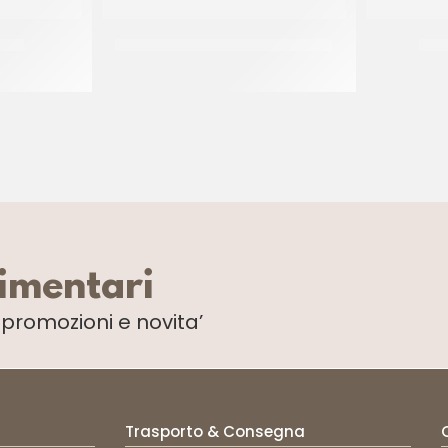
O 11
SPRINKLES BIANCO&ARGENTO 36
SPRI
CF 500 GR
limentari
i
promozioni e novita’
Trasporto & Consegna