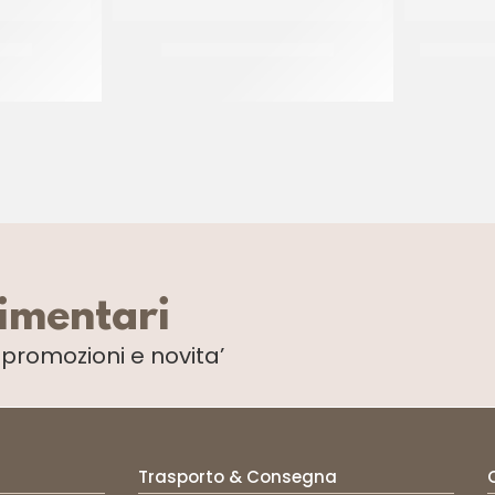
TE 13
SPRINKLES ARLECCHINO
SPRINKLE
CF 500 GR
limentari
i
promozioni e novita’
Trasporto & Consegna