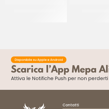
SPRINKLES ROSA&CELESTE
SPRINKLES CELES
CF 500 GR
CF 500 GR
Disponibile su Apple e Android
Scarica l’App Mepa A
Attiva le Notifiche Push
per non perdert
Contatti