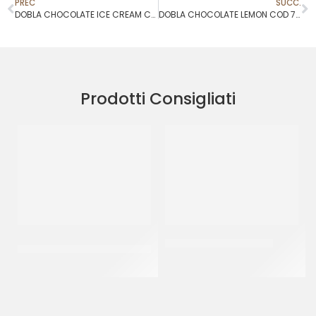
PREC
SUCC.
DOBLA CHOCOLATE ICE CREAM COD.78446
DOBLA CHOCOLATE LEMON COD 77312
Prodotti Consigliati
NUMERO 9 PER CANDELINE
SPRINKLES ARGENTO 26
ORO
CF 500 GR
CF 10 PZ