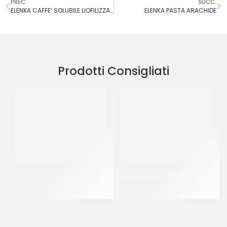
PREC
SUCC.
ELENKA CAFFE’ SOLUBILE LIOFILIZZATO
ELENKA PASTA ARACHIDE
Prodotti Consigliati
PREGEL PASTA CLASSICA
JOYGELATO YOGURT GRECO
CREMA PECAN
CT 6 x 1 KG
CT 2 x 2.5 KG