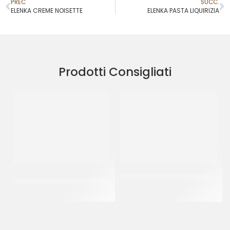
PREC
SUCC.
ELENKA CREME NOISETTE
ELENKA PASTA LIQUIRIZIA
Prodotti Consigliati
VARIEGO’ CHOCOMILKY &
PREGEL PANNACREMA RUM
CEREALS
CT 6 x 1.1 KG
CF 3 KG